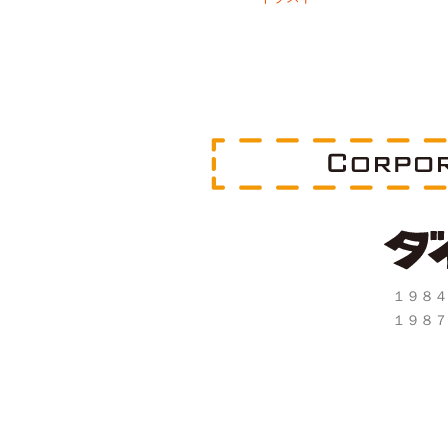
１９８４
１９８７