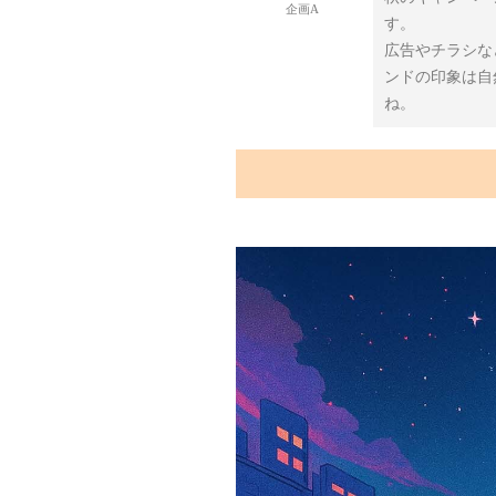
企画A
す。
広告やチラシな
ンドの印象は自
ね。