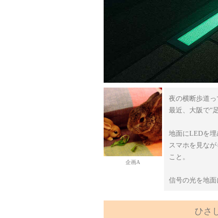
夜の横断歩道っ
最近、大阪で“
地面にLEDを
スマホを見なが
こと。
企画A
信号の光を地面
ひさ