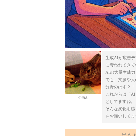
生成AIが広告
に奪われてきて
AIの大量生成
でも、文脈や人
分野のはず？！
これからは「A
企画A
としてますね。
そんな変化を感
をお願いしてま
足も